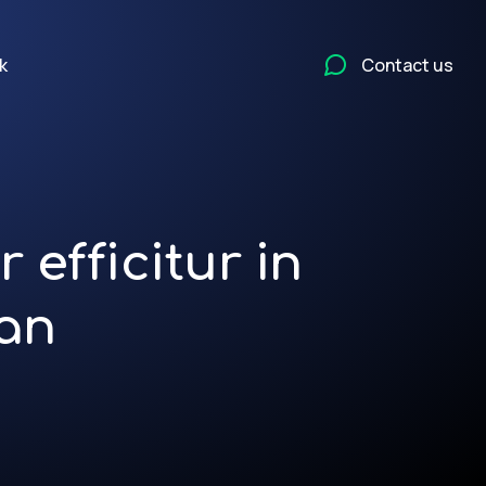
k
Contact us
 efficitur in
san