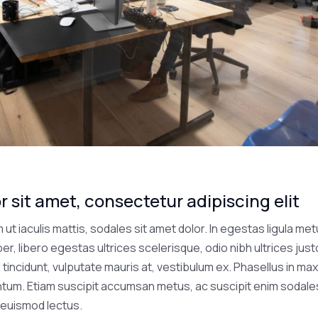
 sit amet, consectetur adipiscing elit
ut iaculis mattis, sodales sit amet dolor. In egestas ligula metu
er, libero egestas ultrices scelerisque, odio nibh ultrices just
ui tincidunt, vulputate mauris at, vestibulum ex. Phasellus in 
ntum. Etiam suscipit accumsan metus, ac suscipit enim sodales 
, euismod lectus.