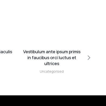
iaculis
Vestibulum ante ipsum primis
Maec
in faucibus orci luctus et
lectu
ultrices
Uncategorised