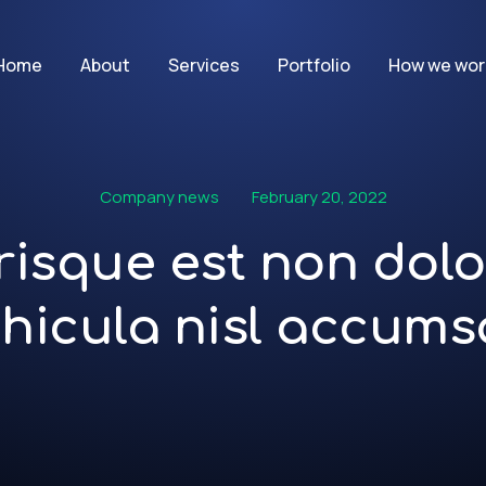
Home
About
Services
Portfolio
How we wor
Company news
February 20, 2022
isque est non dolor
hicula nisl accum