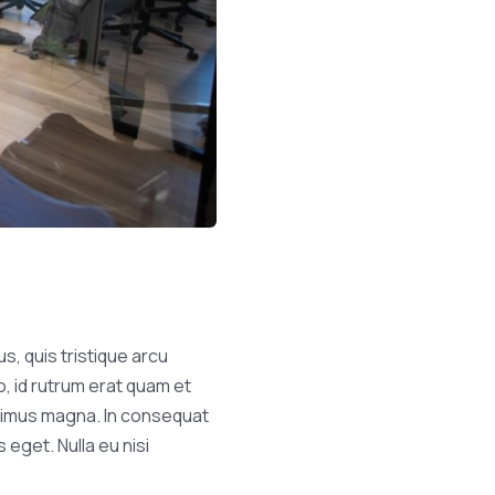
s, quis tristique arcu
o, id rutrum erat quam et
maximus magna. In consequat
eget. Nulla eu nisi