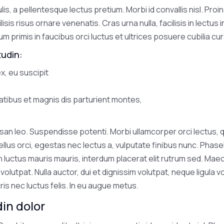
lis, a pellentesque lectus pretium. Morbi id convallis nisl. Proin
ilisis risus ornare venenatis. Cras urna nulla, facilisis in lectu
um primis in faucibus orci luctus et ultrices posuere cubilia cu
tudin:
ex, eu suscipit
atibus et magnis dis parturient montes,
an leo. Suspendisse potenti. Morbi ullamcorper orci lectus, 
lus orci, egestas nec lectus a, vulputate finibus nunc. Phas
n luctus mauris mauris, interdum placerat elit rutrum sed. Maec
olutpat. Nulla auctor, dui et dignissim volutpat, neque ligula v
ris nec luctus felis. In eu augue metus.
din dolor