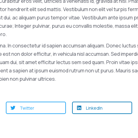
rabitur eros velit, ultricies a venenatis id, gravida at nisl. Ph
r hendrerit elit sed mattis. Vestibulum non elit vel turpis fe
 dui, ac aliquam purus tempor vitae. Vestibulum ante ipsum pri
curae; Integer pulvinar, purus eu convallis molestie, massa elit
ero.
a. In consectetur id sapien accumsan aliquam. Donec luctus so
 est non dolor efficitur, in vehicula nisl accumsan. Sed imperdi
quam dui, sit amet efficitur lectus sem sed quam. Proin vitae 
ent a sapien at ipsum euismod rutrum non ut purus. Mauris sagi
pien non pulvinar ultrices.
Twitter
LinkedIn