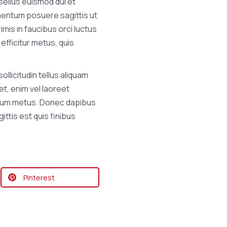
asellus euismod dui et
rmentum posuere sagittis ut
mis in faucibus orci luctus
 efficitur metus, quis
llicitudin tellus aliquam
et, enim vel laoreet
ipsum metus. Donec dapibus
ttis est quis finibus
Pinterest