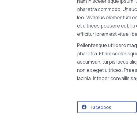
Nam in scelerisque ipsum. Cu
pharetra commodo. Ut aucto
leo. Vivamus elementum est
et ultrices posuere cubilia 
efficitur lorem est vitae lib
Pellentesque ut libero magn
pharetra. Etiam scelerisque
accumsan, turpis lacus ali
non ex eget ultrices. Praes
lacinia. Integer convallis sa
Facebook