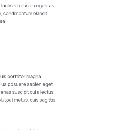
 facilisis tellus eu egestas
s in, condimentum blandit
rae!
quis porttitor magna
ellus posuere sapien eget
enas suscipit dui a lectus
olutpat metus, quis sagittis