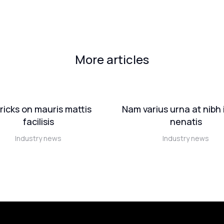
More articles
tricks on mauris mattis
Nam varius urna at nibh 
facilisis
nenatis
Industry news
Industry news